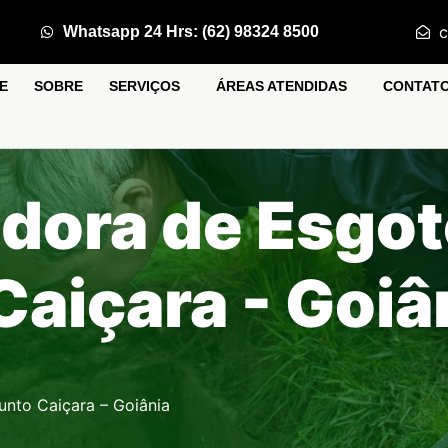
c
Whatsapp 24 Hrs: (62) 98324 8500
E
SOBRE
SERVIÇOS
ÁREAS ATENDIDAS
CONTAT
dora de Esgo
aiçara - Goiâ
unto Caiçara – Goiânia