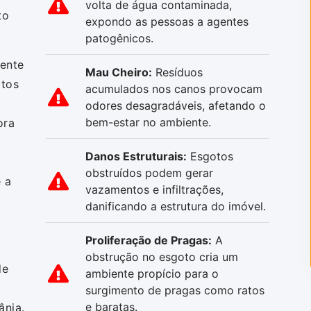
volta de água contaminada,
to
expondo as pessoas a agentes
patogênicos.
mente
Mau Cheiro:
Resíduos
otos
acumulados nos canos provocam
odores desagradáveis, afetando o
bem-estar no ambiente.
ora
Danos Estruturais:
Esgotos
obstruídos podem gerar
 a
vazamentos e infiltrações,
danificando a estrutura do imóvel.
Proliferação de Pragas:
A
obstrução no esgoto cria um
de
ambiente propício para o
surgimento de pragas como ratos
e baratas.
ânia.