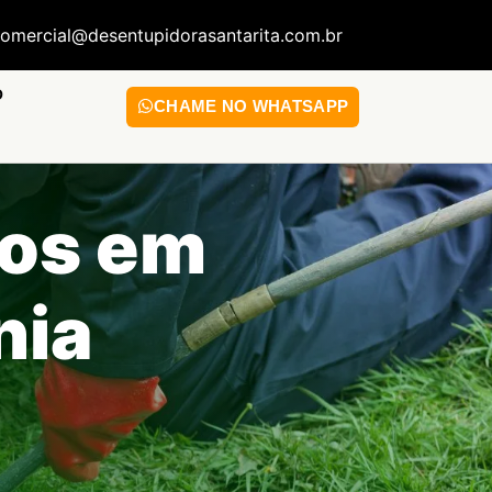
omercial@desentupidorasantarita.com.br
O
CHAME NO WHATSAPP
tos em
nia