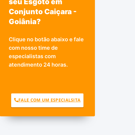
seu Esgoto em
Conjunto Caiçara -
Goiânia?
Clique no botão abaixo e fale
com nosso time de
especialistas com
atendimento 24 horas.
FALE COM UM ESPECIALSITA