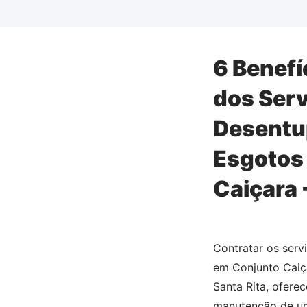
6 Benefí
dos Serv
Desentu
Esgotos
Caiçara 
Contratar os ser
em Conjunto Caiç
Santa Rita, oferec
manutenção de um