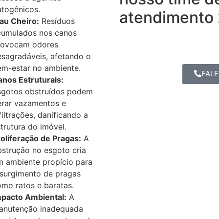
atogênicos.
atendimento 
au Cheiro:
Resíduos
cumulados nos canos
rovocam odores
esagradáveis, afetando o
em-estar no ambiente.
FALE
anos Estruturais:
sgotos obstruídos podem
erar vazamentos e
filtrações, danificando a
trutura do imóvel.
oliferação de Pragas:
A
strução no esgoto cria
m ambiente propício para
 surgimento de pragas
mo ratos e baratas.
mpacto Ambiental:
A
anutenção inadequada