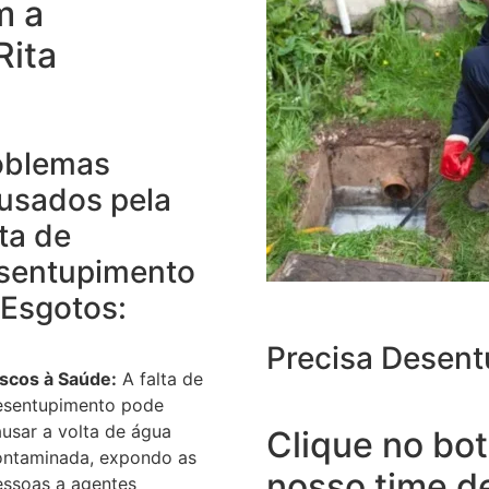
m a
Rita
oblemas
usados pela
ta de
sentupimento
 Esgotos:
Precisa Desent
iscos à Saúde:
A falta de
esentupimento pode
usar a volta de água
Clique no bot
ontaminada, expondo as
nosso time d
essoas a agentes