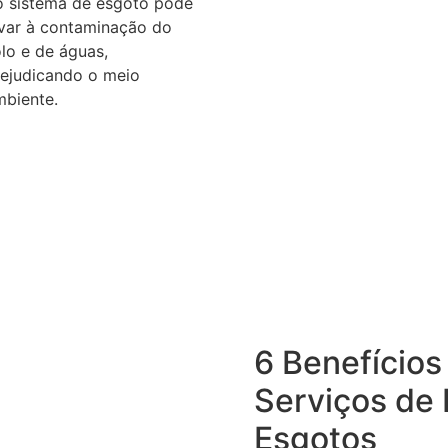
o sistema de esgoto pode
evar à contaminação do
lo e de águas,
rejudicando o meio
mbiente.
6 Benefícios
Serviços de
Esgotos