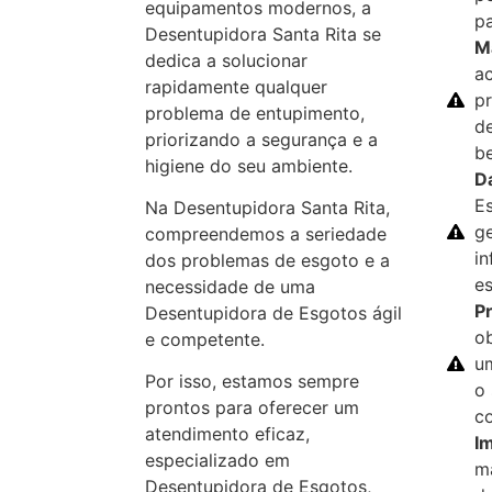
equipamentos modernos, a
p
Desentupidora Santa Rita se
M
dedica a solucionar
a
rapidamente qualquer
p
problema de entupimento,
d
priorizando a segurança e a
b
higiene do seu ambiente.
D
E
Na Desentupidora Santa Rita,
g
compreendemos a seriedade
in
dos problemas de esgoto e a
es
necessidade de uma
Pr
Desentupidora de Esgotos ágil
ob
e competente.
u
Por isso, estamos sempre
o
prontos para oferecer um
co
atendimento eficaz,
I
especializado em
m
Desentupidora de Esgotos,