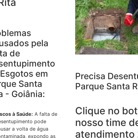
Rita
oblemas
usados pela
ta de
sentupimento
 Esgotos em
Precisa Desent
rque Santa
Parque Santa Ri
a - Goiânia:
Clique no bot
iscos à Saúde:
A falta de
nosso time d
esentupimento pode
usar a volta de água
atendimento 
ontaminada, expondo as