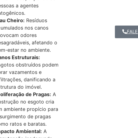
essoas a agentes
atogênicos.
au Cheiro:
Resíduos
cumulados nos canos
FALE
rovocam odores
esagradáveis, afetando o
em-estar no ambiente.
anos Estruturais:
sgotos obstruídos podem
erar vazamentos e
filtrações, danificando a
trutura do imóvel.
oliferação de Pragas:
A
strução no esgoto cria
m ambiente propício para
 surgimento de pragas
mo ratos e baratas.
mpacto Ambiental:
A