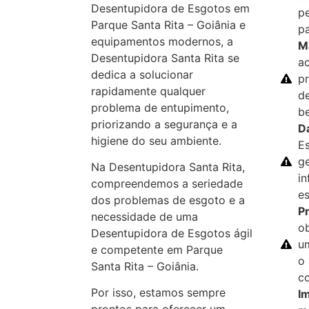
Desentupidora de Esgotos em
p
Parque Santa Rita – Goiânia e
p
equipamentos modernos, a
M
Desentupidora Santa Rita se
a
dedica a solucionar
p
rapidamente qualquer
d
problema de entupimento,
b
priorizando a segurança e a
D
higiene do seu ambiente.
E
g
Na Desentupidora Santa Rita,
in
compreendemos a seriedade
es
dos problemas de esgoto e a
Pr
necessidade de uma
ob
Desentupidora de Esgotos ágil
u
e competente em Parque
o
Santa Rita – Goiânia.
co
Por isso, estamos sempre
I