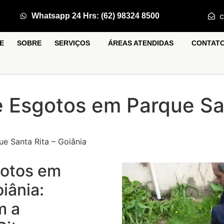
c
Whatsapp 24 Hrs: (62) 98324 8500
E
SOBRE
SERVIÇOS
ÁREAS ATENDIDAS
CONTAT
 Esgotos em Parque San
e Santa Rita – Goiânia
gotos em
iânia:
m a