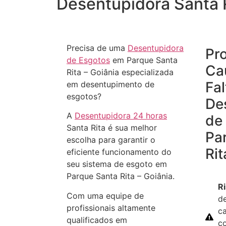
Desentupidora Santa 
Precisa de uma
Desentupidora
Pr
de Esgotos
em Parque Santa
Ca
Rita – Goiânia especializada
Fal
em desentupimento de
esgotos?
De
A
Desentupidora 24 horas
de
Santa Rita é sua melhor
Pa
escolha para garantir o
Rit
eficiente funcionamento do
seu sistema de esgoto em
Parque Santa Rita – Goiânia.
R
Com uma equipe de
d
profissionais altamente
ca
qualificados em
c