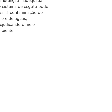
anutenção inadequada
o sistema de esgoto pode
evar à contaminação do
lo e de águas,
rejudicando o meio
mbiente.