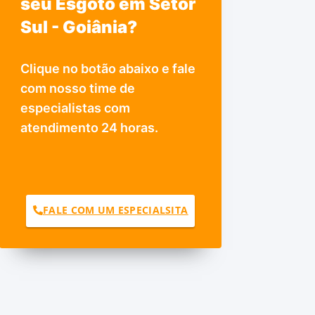
seu Esgoto em Setor
Sul - Goiânia?
Clique no botão abaixo e fale
com nosso time de
especialistas com
atendimento 24 horas.
FALE COM UM ESPECIALSITA