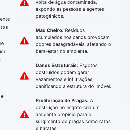
volta de água contaminada,
expondo as pessoas a agentes
patogênicos.
mente
otos
Mau Cheiro:
Resíduos
acumulados nos canos provocam
se
odores desagradáveis, afetando o
bem-estar no ambiente.
uer
a
Danos Estruturais:
Esgotos
obstruídos podem gerar
vazamentos e infiltrações,
danificando a estrutura do imóvel.
de
Proliferação de Pragas:
A
obstrução no esgoto cria um
ambiente propício para o
surgimento de pragas como ratos
e baratas.