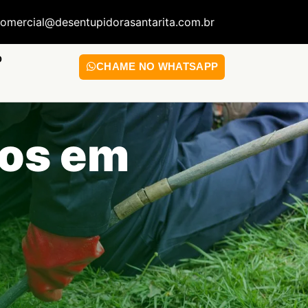
omercial@desentupidorasantarita.com.br
O
CHAME NO WHATSAPP
tos em