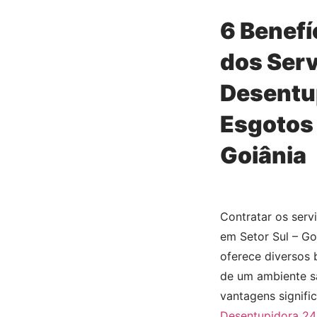
6 Benefí
dos Serv
Desentu
Esgotos 
Goiânia
Contratar os ser
em Setor Sul – Go
oferece diversos 
de um ambiente sa
vantagens signifi
Desentupidora 24