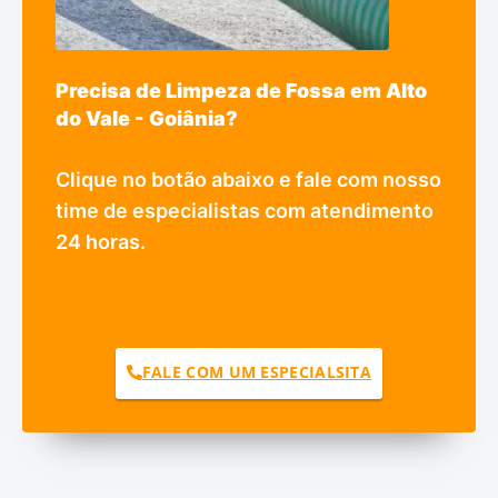
Precisa de Limpeza de Fossa em Alto
do Vale - Goiânia?
Clique no botão abaixo e fale com nosso
time de especialistas com atendimento
24 horas.
FALE COM UM ESPECIALSITA