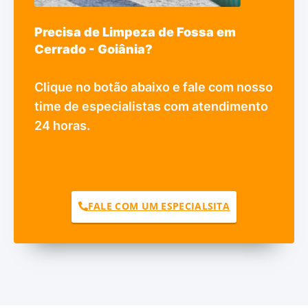
Precisa de Limpeza de Fossa em
Cerrado - Goiânia?
Clique no botão abaixo e fale com nosso
time de especialistas com atendimento
24 horas.
FALE COM UM ESPECIALSITA