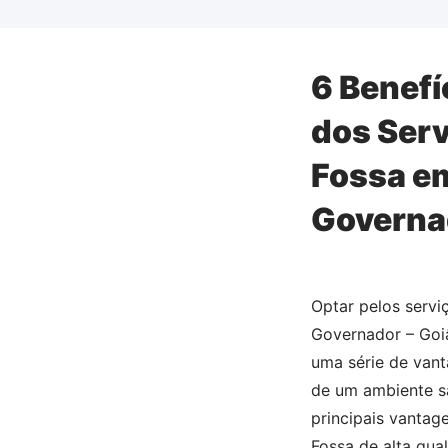
6 Benefí
dos Serv
Fossa e
Governad
Optar pelos serv
Governador – Goiâ
uma série de van
de um ambiente sa
principais vantag
Fossa de alta qu