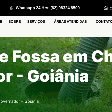
c
Whatsapp 24 Hrs: (62) 98324 8500
E
SOBRE
SERVIÇOS
ÁREAS ATENDIDAS
CONTAT
e Fossa em Ch
r - Goiânia
overnador – Goiânia