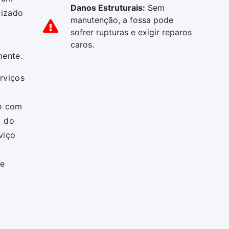
Danos Estruturais:
Sem
lizado
manutenção, a fossa pode
sofrer rupturas e exigir reparos
caros.
mente.
rviços
to com
a do
viço
 e