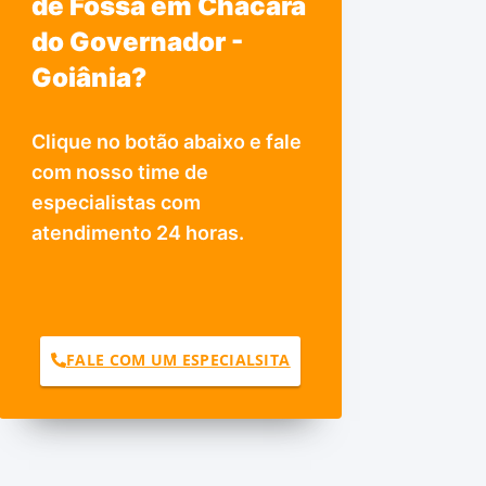
de Fossa em Chácara
do Governador -
Goiânia?
Clique no botão abaixo e fale
com nosso time de
especialistas com
atendimento 24 horas.
FALE COM UM ESPECIALSITA