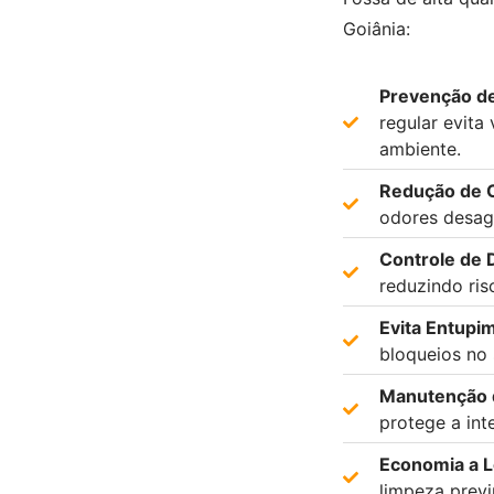
Goiânia:
Prevenção d
regular evita
ambiente.
Redução de 
odores desagr
Controle de 
reduzindo ris
Evita Entupi
bloqueios no 
Manutenção d
protege a int
Economia a L
limpeza prev