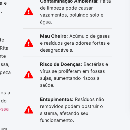
Contaminação Ambiental:
Falta
a e
de limpeza pode causar
.
vazamentos, poluindo solo e
água.
Mau Cheiro:
Acúmulo de gases
de
e resíduos gera odores fortes e
Rita
desagradáveis.
nte
ssa,
Risco de Doenças:
Bactérias e
vírus se proliferam em fossas
mpeza
sujas, aumentando riscos à
saúde.
mos a
Entupimentos:
Resíduos não
 do
removidos podem obstruir o
ossa
sistema, afetando seu
funcionamento.
 um