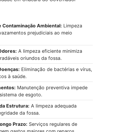
e Contaminação Ambiental:
Limpeza
 vazamentos prejudiciais ao meio
Odores:
A limpeza eficiente minimiza
adáveis oriundos da fossa.
Doenças:
Eliminação de bactérias e vírus,
cos à saúde.
mentos:
Manutenção preventiva impede
sistema de esgoto.
a Estrutura:
A limpeza adequada
egridade da fossa.
ongo Prazo:
Serviços regulares de
inem gastos maiores com reparos.